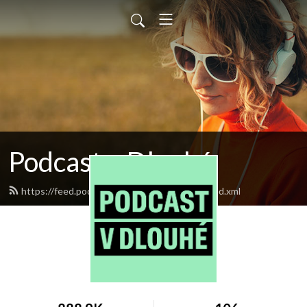
Podcast v Dlouhé
https://feed.podbean.com/divadlovdlouhe/feed.xml