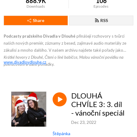
888.9K
106
Downloads
Episodes
Share
RSS
Podcasty pražského Divadla v Dlouhé
přinášejí rozhovory s tvůrci
našich nových premiér, záznamy z besed, zajímavé audio materiály ze
zákulisí a mnoho dalšího. V našem archivu najdete také pořady jako
Krátké hovory z Dlouhé
,
Čtení o líné babičce
,
Malou vánoční povídku na
www.divadlovdlouhe.cz
pokračování
a další pohádky.
DLOUHÁ
CHVÍLE 3: 3. díl
- vánoční speciál
Dec 23, 2022
Štěpánka