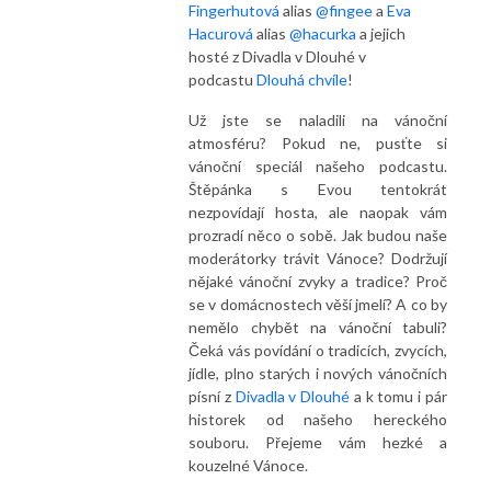
Fingerhutová
alias
@fingee
a
Eva
Hacurová
alias
@hacurka
a jejich
hosté z Divadla v Dlouhé v
podcastu
Dlouhá chvíle
!
Už jste se naladili na vánoční
atmosféru? Pokud ne, pusťte si
vánoční speciál našeho podcastu.
Štěpánka s Evou tentokrát
nezpovídají hosta, ale naopak vám
prozradí něco o sobě. Jak budou naše
moderátorky trávit Vánoce? Dodržují
nějaké vánoční zvyky a tradice? Proč
se v domácnostech věší jmelí? A co by
nemělo chybět na vánoční tabuli?
Čeká vás povídání o tradicích, zvycích,
jídle, plno starých i nových vánočních
písní z
Divadla v Dlouhé
a k tomu i pár
historek od našeho hereckého
souboru. Přejeme vám hezké a
kouzelné Vánoce.